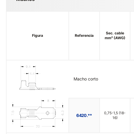
Sec. cable
Figura
Referencia
mm² (AWG)
Macho corto
0,75-1,5 (18-
6420.**
16)