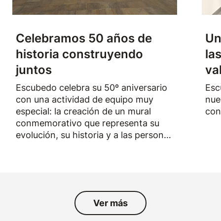
Celebramos 50 años de
Un
historia construyendo
la
juntos
va
Escubedo celebra su 50º aniversario
Esc
con una actividad de equipo muy
nue
especial: la creación de un mural
con
conmemorativo que representa su
evolución, su historia y a las personas
que han formado parte de la empresa
durante los últimos cincuenta años.
Ver más