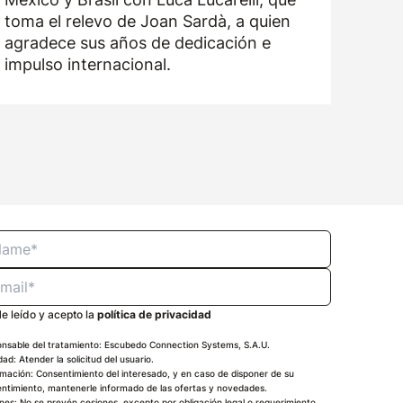
toma el relevo de Joan Sardà, a quien
agradece sus años de dedicación e
impulso internacional.
e leído y acepto la
política de privacidad
nsable del tratamiento: Escubedo Connection Systems, S.A.U.
idad: Atender la solicitud del usuario.
imación: Consentimiento del interesado, y en caso de disponer de su
ntimiento, mantenerle informado de las ofertas y novedades.
nes: No se prevén cesiones, excepto por obligación legal o requerimiento