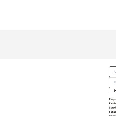
H
Respo
Final
Legit
conse
Cesio