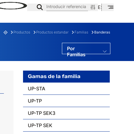
Introducir referencia
ES
EN
CA
Productos
Productos estandar
Familias
Banderas
Por
Familias
Por Gamas
Por Series
Gamas de la familia
UP-STA
E
FAMILIA
UP-TP
UP-TP SEK3
UP-TP SEK