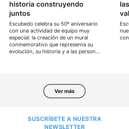
historia construyendo
la
juntos
va
Escubedo celebra su 50º aniversario
Esc
con una actividad de equipo muy
nue
especial: la creación de un mural
con
conmemorativo que representa su
evolución, su historia y a las personas
que han formado parte de la empresa
durante los últimos cincuenta años.
Ver más
SUSCRÍBETE A NUESTRA
NEWSLETTER