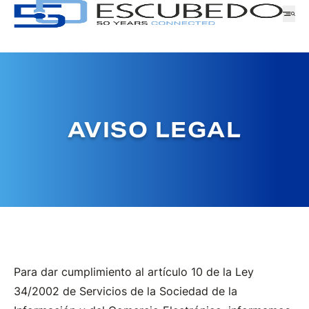
Empresa
AVISO LEGAL
Logística
Productos
Noticias
Descargas
GAMA
ATENCIÓN AL CLIENTE
TRABAJA CON NOSOTROS
SERIE
SOLICITUD DE MUESTRAS
Para dar cumplimiento al artículo 10 de la Ley
FAMILIA
34/2002 de Servicios de la Sociedad de la