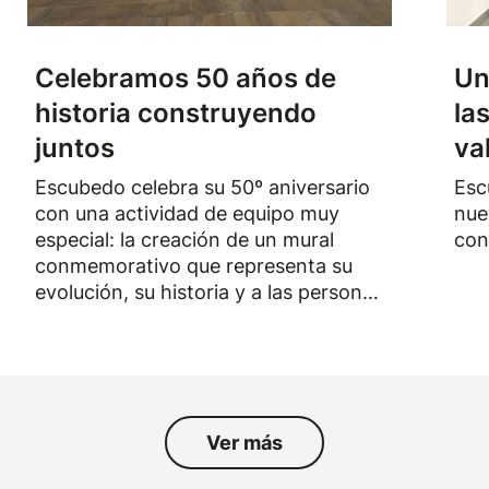
Celebramos 50 años de
Un
historia construyendo
la
juntos
va
Escubedo celebra su 50º aniversario
Esc
con una actividad de equipo muy
nue
especial: la creación de un mural
con
conmemorativo que representa su
evolución, su historia y a las personas
que han formado parte de la empresa
durante los últimos cincuenta años.
Ver más