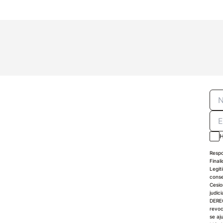
H
Respo
Final
Legit
conse
Cesio
judici
DEREC
revoc
se aj