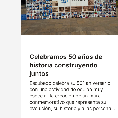
Empresa
Logística
Productos
Noticias
Descargas
Celebramos 50 años de
historia construyendo
juntos
Escubedo celebra su 50º aniversario
con una actividad de equipo muy
especial: la creación de un mural
conmemorativo que representa su
evolución, su historia y a las personas
que han formado parte de la empresa