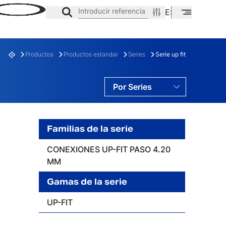
Introducir referencia
ES
EN
CA
Productos
Productos estandar
Series
Serie up fit
Por Series
Por Familias
Por Gamas
Familias de la serie
CONEXIONES UP-FIT PASO 4.20
E
FAMILIA
MM
Gamas de la serie
UP-FIT