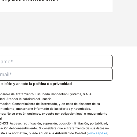
e leído y acepto la
política de privacidad
nsable del tratamiento: Escubedo Connection Systems, S.A.U.
idad: Atender la solicitud del usuario.
imación: Consentimiento del interesado, y en caso de disponer de su
ntimiento, mantenerle informado de las ofertas y novedades.
nes: No se prevén cesiones, excepto por obligación legal o requerimiento
al
HOS: Acceso, rectificación, supresión, oposición, limitación, portabilidad,
ación del consentimiento. Si considera que el tratamiento de sus datos no
usta a la normativa, puede acudir a la Autoridad de Control (
www.aepd.es
).