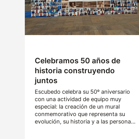
Logística
Productos
Noticias
Descargas
Celebramos 50 años de
historia construyendo
juntos
Escubedo celebra su 50º aniversario
con una actividad de equipo muy
especial: la creación de un mural
conmemorativo que representa su
evolución, su historia y a las personas
que han formado parte de la empresa
durante los últimos cincuenta años.