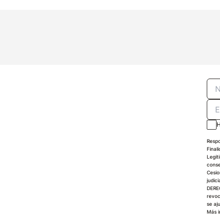
H
Respo
Final
Legit
conse
Cesio
judici
DEREC
revoc
se aj
Más i