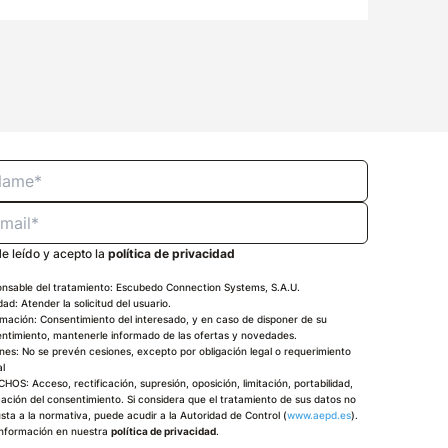
e leído y acepto la
política de privacidad
nsable del tratamiento: Escubedo Connection Systems, S.A.U.
idad: Atender la solicitud del usuario.
imación: Consentimiento del interesado, y en caso de disponer de su
ntimiento, mantenerle informado de las ofertas y novedades.
nes: No se prevén cesiones, excepto por obligación legal o requerimiento
al
HOS: Acceso, rectificación, supresión, oposición, limitación, portabilidad,
ación del consentimiento. Si considera que el tratamiento de sus datos no
usta a la normativa, puede acudir a la Autoridad de Control (
www.aepd.es
).
nformación en nuestra
política de privacidad
.