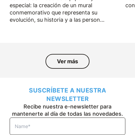
especial: la creación de un mural
con
conmemorativo que representa su
evolución, su historia y a las personas
que han formado parte de la empresa
durante los últimos cincuenta años.
Ver más
SUSCRÍBETE A NUESTRA
NEWSLETTER
Recibe nuestra e-newsletter para
mantenerte al día de todas las novedades.