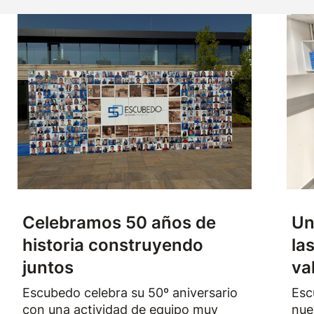
Celebramos 50 años de
Un
historia construyendo
la
juntos
va
Escubedo celebra su 50º aniversario
Esc
con una actividad de equipo muy
nue