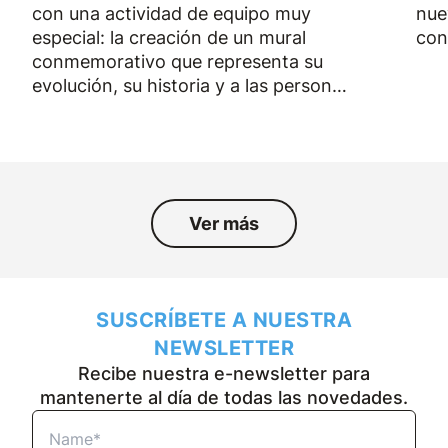
con una actividad de equipo muy
nue
especial: la creación de un mural
con
conmemorativo que representa su
evolución, su historia y a las personas
que han formado parte de la empresa
durante los últimos cincuenta años.
Ver más
SUSCRÍBETE A NUESTRA
NEWSLETTER
Recibe nuestra e-newsletter para
mantenerte al día de todas las novedades.