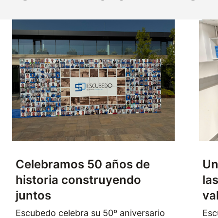
Celebramos 50 años de
Un
historia construyendo
la
juntos
va
Escubedo celebra su 50º aniversario
Esc