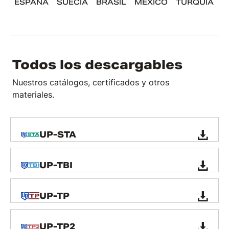
ESPAÑA
SUECIA
BRASIL
MÉXICO
TURQUÍA
D
A
Todos los descargables
Nuestros catálogos, certificados y otros
materiales.
UP-STA
UP-TBI
UP-TP
UP-TP2