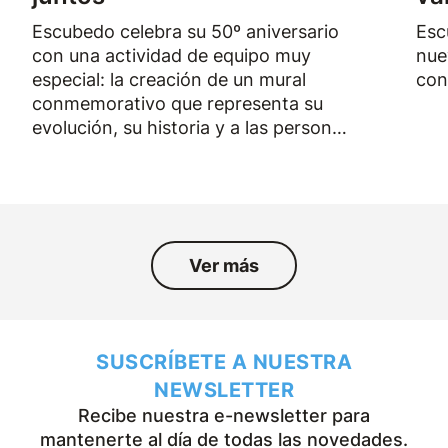
Escubedo celebra su 50º aniversario
Esc
con una actividad de equipo muy
nue
especial: la creación de un mural
con
conmemorativo que representa su
evolución, su historia y a las personas
que han formado parte de la empresa
durante los últimos cincuenta años.
Ver más
SUSCRÍBETE A NUESTRA
NEWSLETTER
Recibe nuestra e-newsletter para
mantenerte al día de todas las novedades.