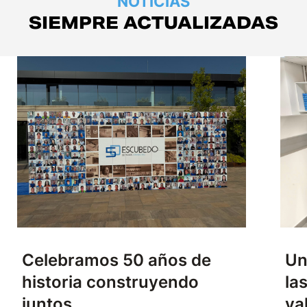
NOTICIAS
SIEMPRE ACTUALIZADAS
Celebramos 50 años de
Un
historia construyendo
la
juntos
va