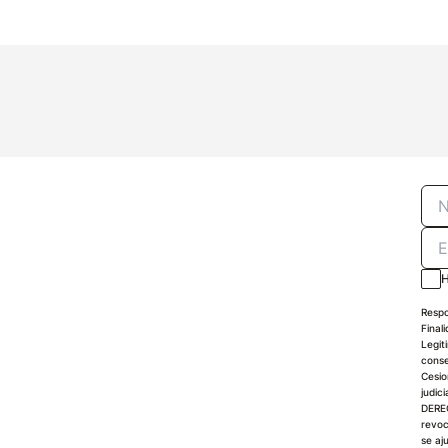
H
Respo
Final
Legit
conse
Cesio
judici
DEREC
revoc
se aj