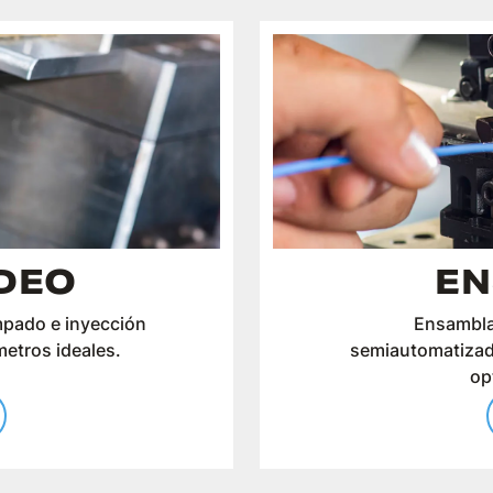
DEO
EN
mpado e inyección
Ensambla
etros ideales.
semiautomatizad
op