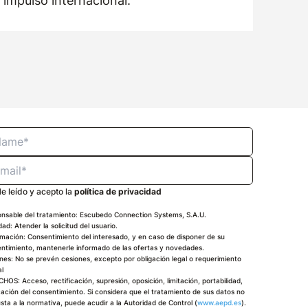
impulso internacional.
e leído y acepto la
política de privacidad
nsable del tratamiento: Escubedo Connection Systems, S.A.U.
idad: Atender la solicitud del usuario.
imación: Consentimiento del interesado, y en caso de disponer de su
ntimiento, mantenerle informado de las ofertas y novedades.
nes: No se prevén cesiones, excepto por obligación legal o requerimiento
al
HOS: Acceso, rectificación, supresión, oposición, limitación, portabilidad,
ación del consentimiento. Si considera que el tratamiento de sus datos no
usta a la normativa, puede acudir a la Autoridad de Control (
www.aepd.es
).