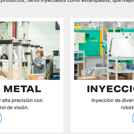
 productos, tanto inyectados como estampados, que mejor s
 METAL
INYECCI
 alta precisión con
Inyección de diver
rol de visión.
robót