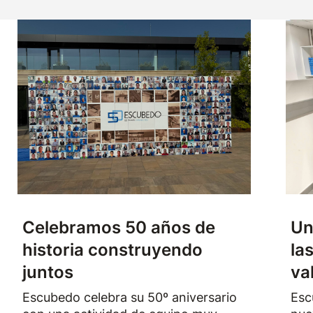
Celebramos 50 años de
Un
historia construyendo
la
juntos
va
Escubedo celebra su 50º aniversario
Esc