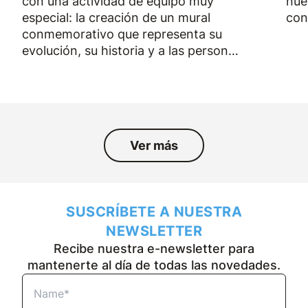
con una actividad de equipo muy
nue
especial: la creación de un mural
con
conmemorativo que representa su
evolución, su historia y a las personas
que han formado parte de la empresa
durante los últimos cincuenta años.
Ver más
SUSCRÍBETE A NUESTRA
NEWSLETTER
Recibe nuestra e-newsletter para
mantenerte al día de todas las novedades.