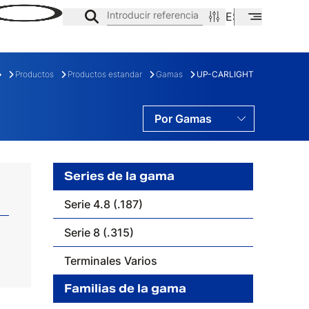
Introducir referencia
ES
EN
CA
Productos
Productos estandar
Gamas
UP-CARLIGHT
Por Gamas
Por Series
Por Familias
Series de la gama
Serie 4.8 (.187)
E
FAMILIA
Serie 8 (.315)
Terminales Varios
Familias de la gama