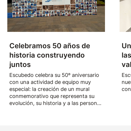
Celebramos 50 años de
Un
historia construyendo
la
juntos
va
Escubedo celebra su 50º aniversario
Esc
con una actividad de equipo muy
nue
especial: la creación de un mural
con
conmemorativo que representa su
evolución, su historia y a las personas
que han formado parte de la empresa
durante los últimos cincuenta años.