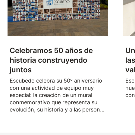
Celebramos 50 años de
Un
historia construyendo
la
juntos
va
Escubedo celebra su 50º aniversario
Esc
con una actividad de equipo muy
nue
especial: la creación de un mural
con
conmemorativo que representa su
evolución, su historia y a las personas
que han formado parte de la empresa
durante los últimos cincuenta años.