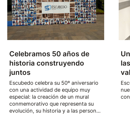
Celebramos 50 años de
Un
historia construyendo
la
juntos
va
Escubedo celebra su 50º aniversario
Esc
con una actividad de equipo muy
nue
especial: la creación de un mural
con
conmemorativo que representa su
evolución, su historia y a las personas
que han formado parte de la empresa
durante los últimos cincuenta años.