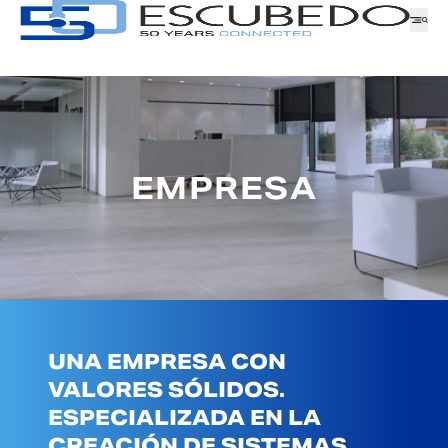
Empresa
EMPRESA
Logística
Productos
Noticias
Descargas
GAMA
ATENCIÓN AL CLIENTE
TRABAJA CON NOSOTROS
SERIE
UNA EMPRESA CON
SOLICITUD DE MUESTRAS
VALORES SÓLIDOS.
FAMILIA
ESPECIALIZADA EN LA
CREACIÓN DE SISTEMAS