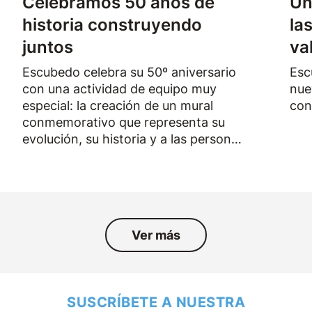
Celebramos 50 años de
Un
historia construyendo
la
juntos
va
Escubedo celebra su 50º aniversario
Esc
con una actividad de equipo muy
nue
especial: la creación de un mural
con
conmemorativo que representa su
evolución, su historia y a las personas
que han formado parte de la empresa
durante los últimos cincuenta años.
Ver más
SUSCRÍBETE A NUESTRA