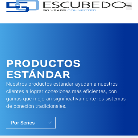
Empresa
Logística
PRODUCTOS
Productos
Noticias
ESTÁNDAR
Descargas
Nuestros productos estándar ayudan a nuestros
clientes a lograr conexiones más eficientes, con
GAMA
ATENCIÓN AL CLIENTE
gamas que mejoran significativamente los sistemas
TRABAJA CON NOSOTROS
de conexión tradicionales.
SERIE
SOLICITUD DE MUESTRAS
FAMILIA
Por Series
Por Familias