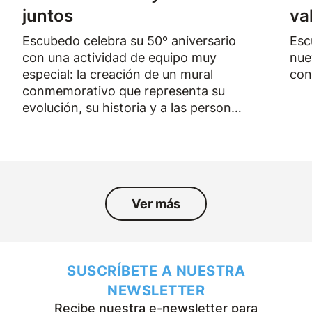
juntos
va
Escubedo celebra su 50º aniversario
Esc
con una actividad de equipo muy
nue
especial: la creación de un mural
con
conmemorativo que representa su
evolución, su historia y a las personas
que han formado parte de la empresa
durante los últimos cincuenta años.
Ver más
SUSCRÍBETE A NUESTRA
NEWSLETTER
Recibe nuestra e-newsletter para