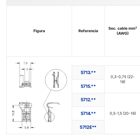
Sec. cable mm²
Figura
Referencia
(AWG)
5713.**
0,3-0,75 (22-
18)
5715.**
5712.**
5714.**
0,5-1,5 (20-16)
5712E**