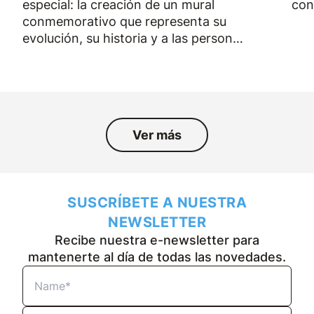
especial: la creación de un mural
con
conmemorativo que representa su
evolución, su historia y a las personas
que han formado parte de la empresa
durante los últimos cincuenta años.
Ver más
SUSCRÍBETE A NUESTRA
NEWSLETTER
Recibe nuestra e-newsletter para
mantenerte al día de todas las novedades.