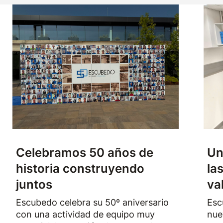
Celebramos 50 años de
Un
historia construyendo
la
juntos
va
Escubedo celebra su 50º aniversario
Esc
con una actividad de equipo muy
nue