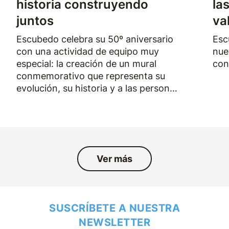
historia construyendo
la
juntos
va
Escubedo celebra su 50º aniversario
Esc
con una actividad de equipo muy
nue
especial: la creación de un mural
con
conmemorativo que representa su
evolución, su historia y a las personas
que han formado parte de la empresa
durante los últimos cincuenta años.
Ver más
SUSCRÍBETE A NUESTRA
NEWSLETTER