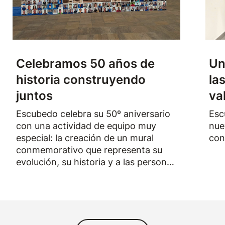
Celebramos 50 años de
Un
historia construyendo
la
juntos
va
Escubedo celebra su 50º aniversario
Esc
con una actividad de equipo muy
nue
especial: la creación de un mural
con
conmemorativo que representa su
evolución, su historia y a las personas
que han formado parte de la empresa
durante los últimos cincuenta años.