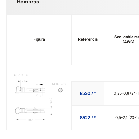
Hembras
Sec. cable m
Figura
Referencia
(AWG)
8520.**
0,25-0,8 (24-
8522.**
0,5-2,1 (20-1