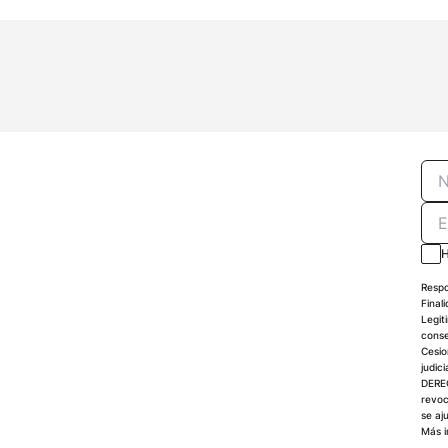
H
Respo
Final
Legit
conse
Cesio
judici
DEREC
revoc
se aj
Más i