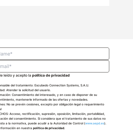
e leído y acepto la
política de privacidad
nsable del tratamiento: Escubedo Connection Systems, S.A.U.
idad: Atender la solicitud del usuario.
imación: Consentimiento del interesado, y en caso de disponer de su
ntimiento, mantenerle informado de las ofertas y novedades.
nes: No se prevén cesiones, excepto por obligación legal o requerimiento
al
HOS: Acceso, rectificación, supresión, oposición, limitación, portabilidad,
ación del consentimiento. Si considera que el tratamiento de sus datos no
usta a la normativa, puede acudir a la Autoridad de Control (
www.aepd.es
).
nformación en nuestra
política de privacidad
.