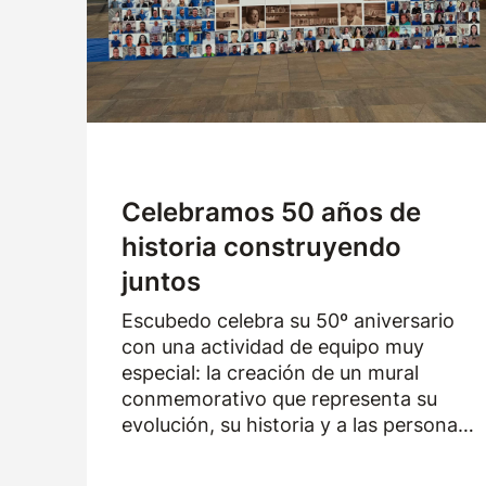
Logística
Productos
Noticias
Descargas
Celebramos 50 años de
historia construyendo
juntos
Escubedo celebra su 50º aniversario
con una actividad de equipo muy
especial: la creación de un mural
conmemorativo que representa su
evolución, su historia y a las personas
que han formado parte de la empresa
durante los últimos cincuenta años.