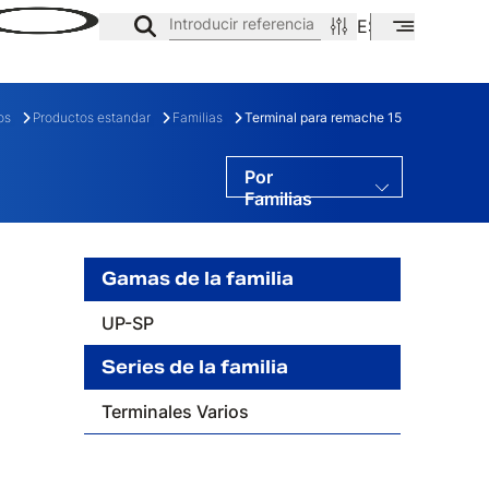
Introducir referencia
ES
EN
CA
os
Productos estandar
Familias
Terminal para remache 15
Por
Familias
Por Gamas
Por Series
Gamas de la familia
UP-SP
E
FAMILIA
Series de la familia
Terminales Varios