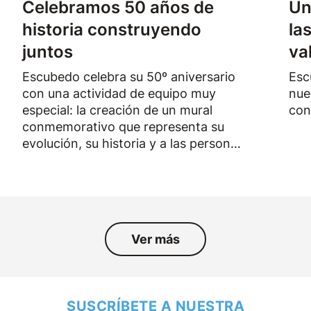
Celebramos 50 años de
Un
historia construyendo
la
juntos
va
Escubedo celebra su 50º aniversario
Esc
con una actividad de equipo muy
nue
especial: la creación de un mural
con
conmemorativo que representa su
evolución, su historia y a las personas
que han formado parte de la empresa
durante los últimos cincuenta años.
Ver más
SUSCRÍBETE A NUESTRA