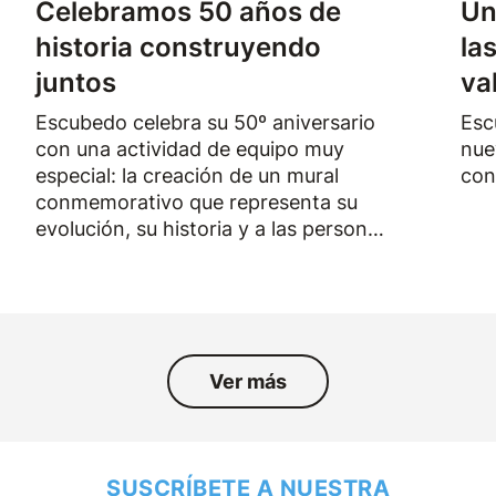
Celebramos 50 años de
Un
historia construyendo
la
juntos
va
Escubedo celebra su 50º aniversario
Esc
con una actividad de equipo muy
nue
especial: la creación de un mural
con
conmemorativo que representa su
evolución, su historia y a las personas
que han formado parte de la empresa
durante los últimos cincuenta años.
Ver más
SUSCRÍBETE A NUESTRA