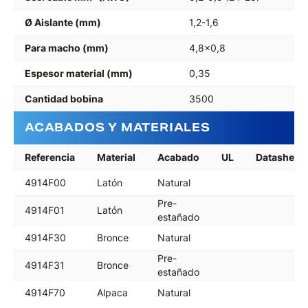
Ø Aislante (mm)
1,2-1,6
Para macho (mm)
4,8x0,8
Espesor material (mm)
0,35
Cantidad bobina
3500
ACABADOS Y MATERIALES
Referencia
Material
Acabado
UL
Datasheet
4914F00
Latón
Natural
Pre-
4914F01
Latón
estañado
4914F30
Bronce
Natural
Pre-
4914F31
Bronce
estañado
4914F70
Alpaca
Natural