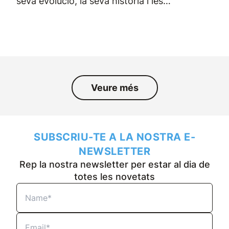
seva evolució, la seva història i les
persones que han format part de
l’empresa durant els darrers
cinquanta anys.
Veure més
SUBSCRIU-TE A LA NOSTRA E-
NEWSLETTER
Rep la nostra newsletter per estar al dia de
totes les novetats