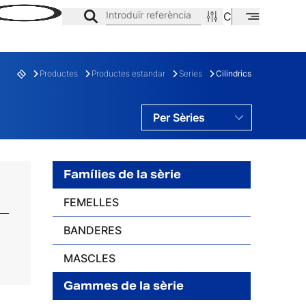
Introduïr referència
CA
EN
ES
Productes
Productes estandar
Series
Cilindrics
Per Sèries
Per Famílies
Per Gamas
Famílies de la sèrie
FEMELLES
BANDERES
E
FAMÍLIA
MASCLES
Gammes de la sèrie