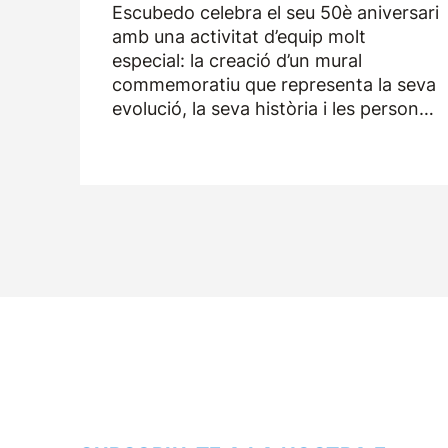
Escubedo celebra el seu 50è aniversari
amb una activitat d’equip molt
especial: la creació d’un mural
commemoratiu que representa la seva
evolució, la seva història i les persones
que han format part de l’empresa
durant els darrers cinquanta anys.