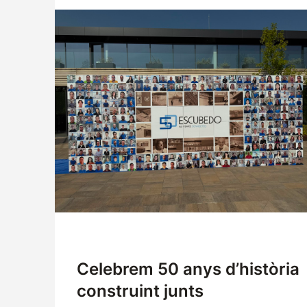
Empresa
Logística
Productes
Notícies
Descàrregues
Celebrem 50 anys d’història
construint junts