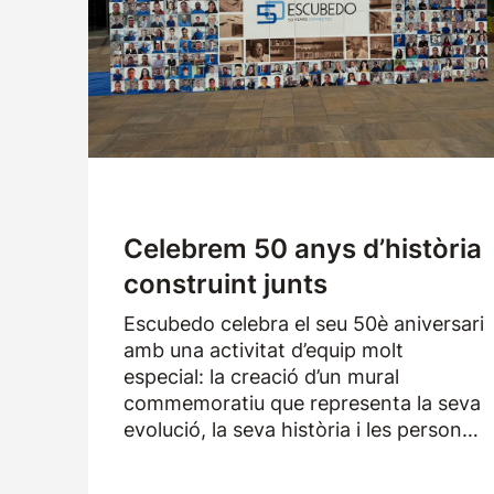
Logística
Productes
Notícies
Descàrregues
Celebrem 50 anys d’història
construint junts
Escubedo celebra el seu 50è aniversari
amb una activitat d’equip molt
especial: la creació d’un mural
commemoratiu que representa la seva
evolució, la seva història i les persones
que han format part de l’empresa
durant els darrers cinquanta anys.