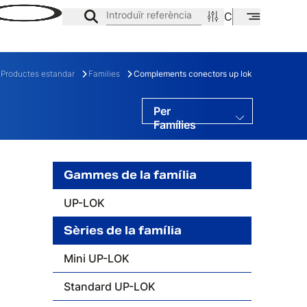
Introduïr referència
CA
EN
ES
Productes estandar
Families
Complements conectors up lok
Per
Famílies
Per Gamas
Per Sèries
Gammes de la família
UP-LOK
Sèries de la família
E
FAMÍLIA
Mini UP-LOK
Standard UP-LOK