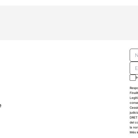
H
Respo
Finali
Legit
conse
e
Cessi
judici
DRETS
del c
la no
Més i