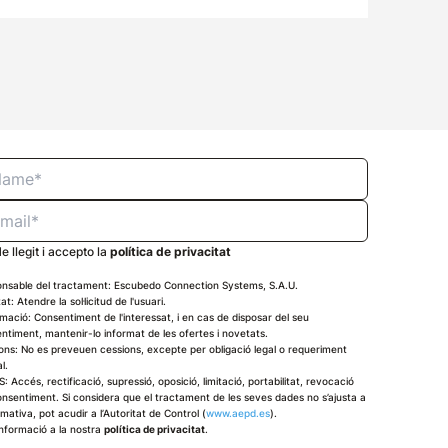
e llegit i accepto la
política de privacitat
nsable del tractament: Escubedo Connection Systems, S.A.U.
tat: Atendre la sol·licitud de l'usuari.
imació: Consentiment de l'interessat, i en cas de disposar del seu
ntiment, mantenir-lo informat de les ofertes i novetats.
ons: No es preveuen cessions, excepte per obligació legal o requeriment
al.
: Accés, rectificació, supressió, oposició, limitació, portabilitat, revocació
onsentiment. Si considera que el tractament de les seves dades no s’ajusta a
rmativa, pot acudir a l’Autoritat de Control (
www.aepd.es
).
nformació a la nostra
política de privacitat
.