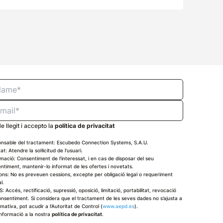
e llegit i accepto la
política de privacitat
nsable del tractament: Escubedo Connection Systems, S.A.U.
tat: Atendre la sol·licitud de l'usuari.
imació: Consentiment de l'interessat, i en cas de disposar del seu
ntiment, mantenir-lo informat de les ofertes i novetats.
ons: No es preveuen cessions, excepte per obligació legal o requeriment
al.
: Accés, rectificació, supressió, oposició, limitació, portabilitat, revocació
onsentiment. Si considera que el tractament de les seves dades no s’ajusta a
rmativa, pot acudir a l’Autoritat de Control (
www.aepd.es
).
nformació a la nostra
política de privacitat
.