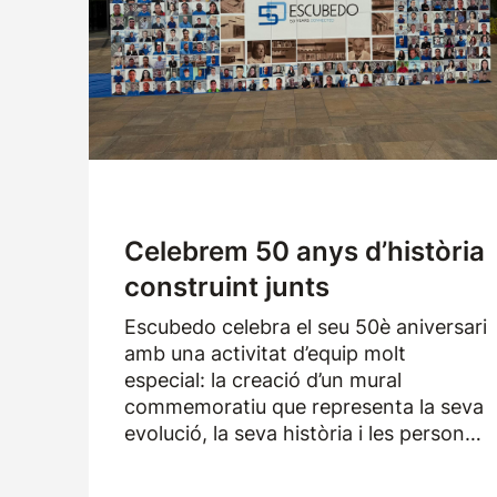
Celebrem 50 anys d’història
construint junts
Escubedo celebra el seu 50è aniversari
amb una activitat d’equip molt
especial: la creació d’un mural
commemoratiu que representa la seva
evolució, la seva història i les persones
que han format part de l’empresa
durant els darrers cinquanta anys.