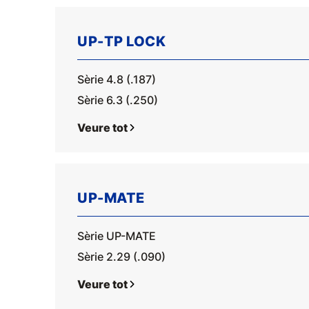
UP-TP LOCK
Sèrie 4.8 (.187)
Sèrie 6.3 (.250)
Veure tot
Empresa
Logística
Productes
Notícies
UP-MATE
Descàrregues
Sèrie UP-MATE
Sèrie 2.29 (.090)
Veure tot