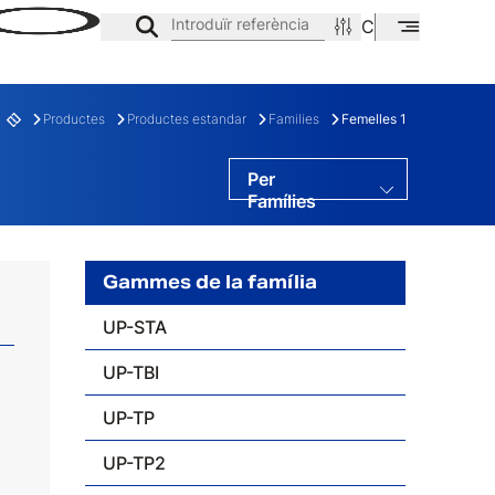
Introduïr referència
CA
EN
ES
Productes
Productes estandar
Families
Femelles 1
Per
Famílies
Per Gamas
Per Sèries
Gammes de la família
UP-STA
UP-TBI
E
FAMÍLIA
UP-TP
UP-TP2