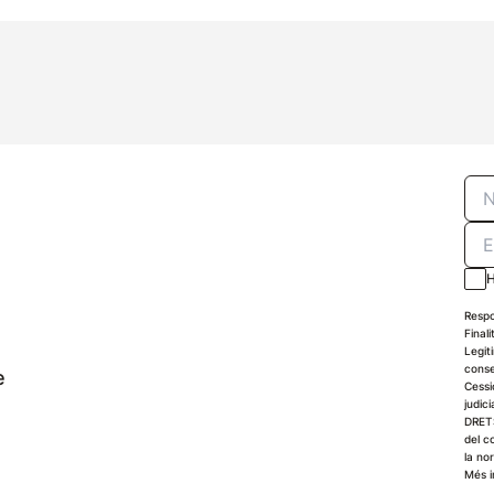
H
Respo
Finali
Legit
conse
e
Cessi
judici
DRETS
del c
la no
Més i