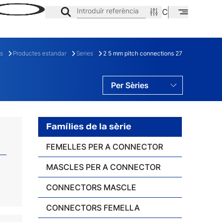
Introduïr referència
CA
EN
ES
s
Productes estandar
Series
2 5 mm pitch connections 27
Per Sèries
Per Famílies
Per Gamas
Famílies de la sèrie
FEMELLES PER A CONNECTOR
MASCLES PER A CONNECTOR
E
FAMÍLIA
CONNECTORS MASCLE
CONNECTORS FEMELLA