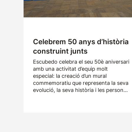
Celebrem 50 anys d’història
construint junts
Escubedo celebra el seu 50è aniversari
amb una activitat d’equip molt
especial: la creació d’un mural
commemoratiu que representa la seva
evolució, la seva història i les persones
que han format part de l’empresa
durant els darrers cinquanta anys.