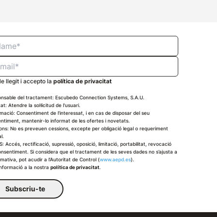
e llegit i accepto la
política de privacitat
nsable del tractament: Escubedo Connection Systems, S.A.U.
tat: Atendre la sol·licitud de l'usuari.
imació: Consentiment de l'interessat, i en cas de disposar del seu
ntiment, mantenir-lo informat de les ofertes i novetats.
ons: No es preveuen cessions, excepte per obligació legal o requeriment
al.
: Accés, rectificació, supressió, oposició, limitació, portabilitat, revocació
onsentiment. Si considera que el tractament de les seves dades no s’ajusta a
rmativa, pot acudir a l’Autoritat de Control (
www.aepd.es
).
nformació a la nostra
política de privacitat
.
Subscriu-te