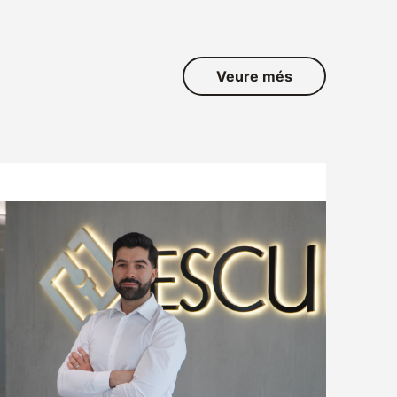
Veure més
ATENCIÓ AL CLIENT
TREBALLA AMB NOSALTRES
SOL·LICITUD DE MOSTRES