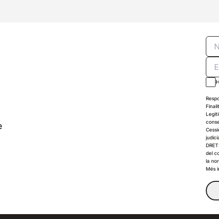
H
Respo
Finali
Legit
conse
e
Cessi
judici
DRETS
del c
la no
Més i