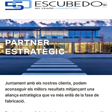
Empresa
PARTNER
Logística
ESTRATÈGIC
Productes
Notícies
Descàrregues
ATENCIÓ AL CLIENT
Juntament amb els nostres clients, podem
GAMA
TREBALLA AMB NOSALTRES
aconseguir els millors resultats mitjançant una
SOL·LICITUD DE MOSTRES
aliança estratègica que va més enllà de la fase de
SERIE
fabricació.
FAMÍLIA