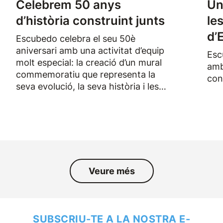
Celebrem 50 anys
Un
d’història construint junts
le
d’
Escubedo celebra el seu 50è
aniversari amb una activitat d’equip
Esc
molt especial: la creació d’un mural
amb
commemoratiu que representa la
con
seva evolució, la seva història i les
persones que han format part de
l’empresa durant els darrers
cinquanta anys.
Veure més
SUBSCRIU-TE A LA NOSTRA E-