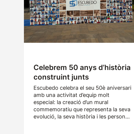
Logística
Productes
Notícies
Descàrregues
Celebrem 50 anys d’història
construint junts
Escubedo celebra el seu 50è aniversari
amb una activitat d’equip molt
especial: la creació d’un mural
commemoratiu que representa la seva
evolució, la seva història i les persones
que han format part de l’empresa
durant els darrers cinquanta anys.