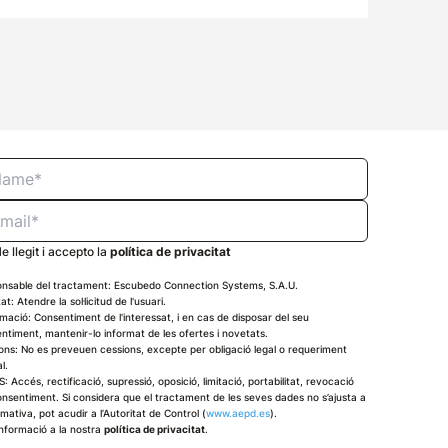
e llegit i accepto la
política de privacitat
nsable del tractament: Escubedo Connection Systems, S.A.U.
tat: Atendre la sol·licitud de l'usuari.
imació: Consentiment de l'interessat, i en cas de disposar del seu
ntiment, mantenir-lo informat de les ofertes i novetats.
ons: No es preveuen cessions, excepte per obligació legal o requeriment
al.
: Accés, rectificació, supressió, oposició, limitació, portabilitat, revocació
onsentiment. Si considera que el tractament de les seves dades no s’ajusta a
rmativa, pot acudir a l’Autoritat de Control (
www.aepd.es
).
nformació a la nostra
política de privacitat
.