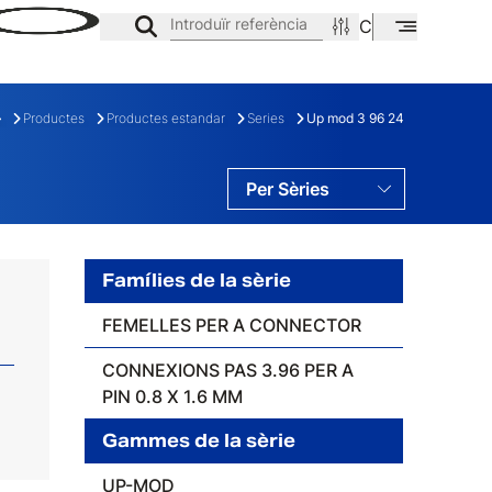
Introduïr referència
CA
EN
ES
Productes
Productes estandar
Series
Up mod 3 96 24
Per Sèries
Per Famílies
Per Gamas
Famílies de la sèrie
FEMELLES PER A CONNECTOR
CONNEXIONS PAS 3.96 PER A
E
FAMÍLIA
PIN 0.8 X 1.6 MM
Gammes de la sèrie
UP-MOD