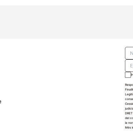
H
Respo
Finali
Legit
conse
e
Cessi
judici
DRETS
del c
la no
Més i