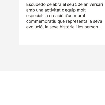
Escubedo celebra el seu 50è aniversari
amb una activitat d’equip molt
especial: la creació d’un mural
commemoratiu que representa la seva
evolució, la seva història i les persones
que han format part de l’empresa
durant els darrers cinquanta anys.