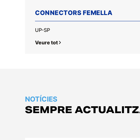
CONNECTORS FEMELLA
UP-SP
Veure tot
Empresa
Logística
NOTÍCIES
Productes
SEMPRE ACTUALIT
Notícies
Descàrregues