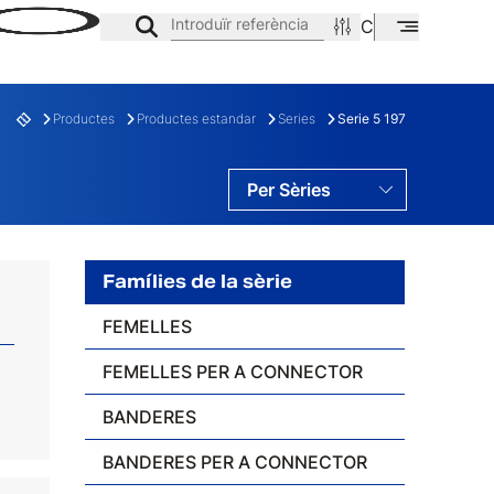
Introduïr referència
CA
EN
ES
Productes
Productes estandar
Series
Serie 5 197
Per Sèries
Per Famílies
Per Gamas
Famílies de la sèrie
FEMELLES
FEMELLES PER A CONNECTOR
E
FAMÍLIA
BANDERES
BANDERES PER A CONNECTOR