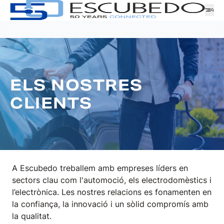
Empresa
ELS NOSTRES
Logística
CLIENTS
Productes
Notícies
Descàrregues
ATENCIÓ AL CLIENT
A Escubedo treballem amb empreses líders en
GAMA
TREBALLA AMB NOSALTRES
sectors clau com l'automoció, els electrodomèstics i
SOL·LICITUD DE MOSTRES
l’electrònica. Les nostres relacions es fonamenten en
SERIE
la confiança, la innovació i un sòlid compromís amb
la qualitat.
FAMÍLIA