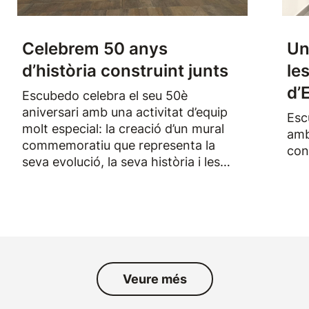
Celebrem 50 anys
Un
d’història construint junts
le
d’
Escubedo celebra el seu 50è
aniversari amb una activitat d’equip
Esc
molt especial: la creació d’un mural
amb
commemoratiu que representa la
con
seva evolució, la seva història i les
persones que han format part de
l’empresa durant els darrers
cinquanta anys.
Veure més