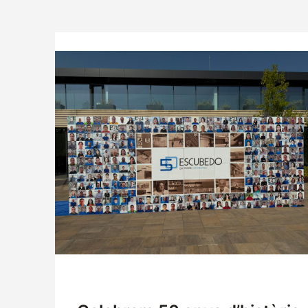
Empresa
Logística
Productes
Notícies
Descàrregues