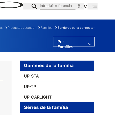
Introduïr referència
CA
EN
ES
es
Productes estandar
Families
Banderes per a connector
Per
Famílies
Per Gamas
Per Sèries
Gammes de la família
UP-STA
UP-TP
E
FAMÍLIA
UP-CARLIGHT
Sèries de la família