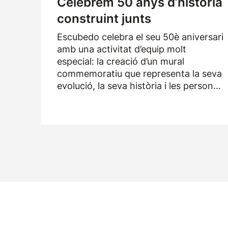
Celebrem 50 anys d’història
construint junts
Escubedo celebra el seu 50è aniversari
amb una activitat d’equip molt
especial: la creació d’un mural
commemoratiu que representa la seva
evolució, la seva història i les persones
que han format part de l’empresa
durant els darrers cinquanta anys.