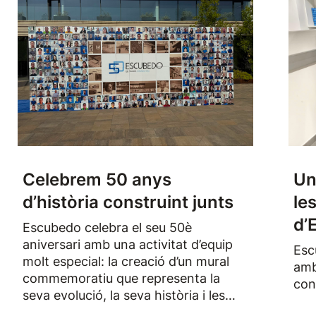
Celebrem 50 anys
Un
d’història construint junts
le
d’
Escubedo celebra el seu 50è
aniversari amb una activitat d’equip
Esc
molt especial: la creació d’un mural
amb
commemoratiu que representa la
con
seva evolució, la seva història i les
persones que han format part de