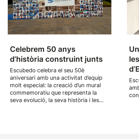
Celebrem 50 anys
Un
d’història construint junts
le
d’
Escubedo celebra el seu 50è
aniversari amb una activitat d’equip
Esc
molt especial: la creació d’un mural
amb
commemoratiu que representa la
con
seva evolució, la seva història i les
persones que han format part de
l’empresa durant els darrers
cinquanta anys.