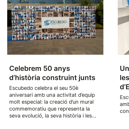
Celebrem 50 anys
Un
d’història construint junts
le
d’
Escubedo celebra el seu 50è
aniversari amb una activitat d’equip
Esc
molt especial: la creació d’un mural
amb
commemoratiu que representa la
con
seva evolució, la seva història i les
persones que han format part de