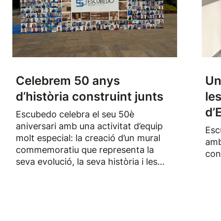
Celebrem 50 anys
Un
d’història construint junts
le
d’
Escubedo celebra el seu 50è
aniversari amb una activitat d’equip
Esc
molt especial: la creació d’un mural
amb
commemoratiu que representa la
con
seva evolució, la seva història i les
persones que han format part de
l’empresa durant els darrers
cinquanta anys.