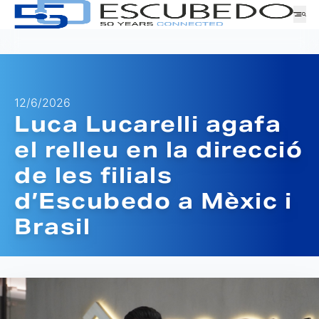
12/6/2026
Empresa
Luca Lucarelli agafa
Logística
el relleu en la direcció
Productes
Notícies
de les filials
Descàrregues
d’Escubedo a Mèxic i
Brasil
ATENCIÓ AL CLIENT
GAMA
TREBALLA AMB NOSALTRES
SOL·LICITUD DE MOSTRES
SERIE
FAMÍLIA